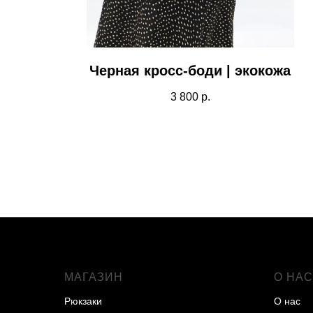
Черная кросс-боди | экокожа
3 800
р.
МАГАЗИН
О НАС
Рюкзаки
О нас