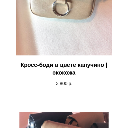
Кросс-боди в цвете капучино |
экокожа
3 800
р.