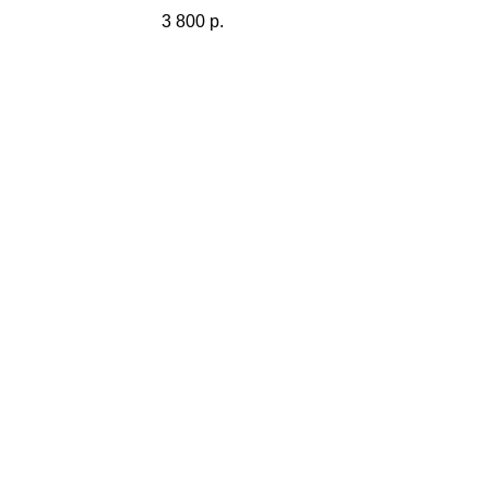
3 800
р.