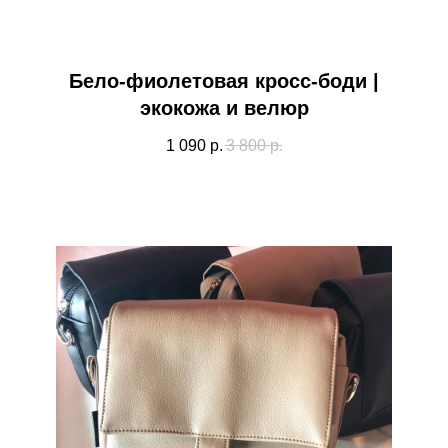
Бело-фиолетовая кросс-боди |
экокожа и велюр
1 090
р.
3 800
р.