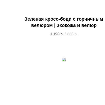
Зеленая кросс-боди с горчичным
велюром | экокожа и велюр
1 190
р.
3 800
р.