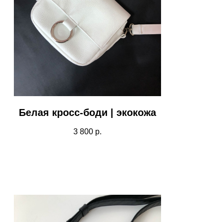
Белая кросс-боди | экокожа
3 800
р.