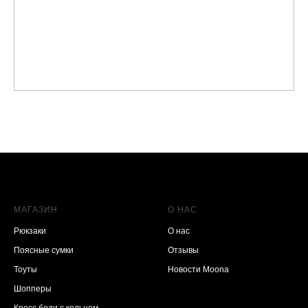
МАГАЗИН
О НАС
Рюкзаки
О нас
Поясные сумки
Отзывы
Тоуты
Новости Moona
Шопперы