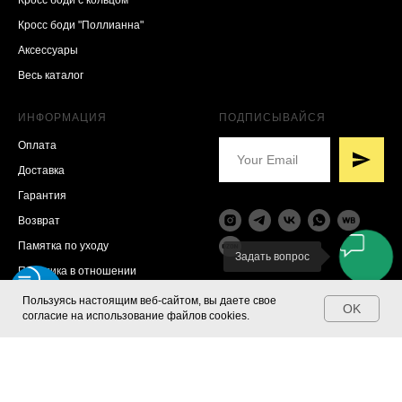
Кросс боди с кольцом
Кросс боди "Поллианна"
Аксессуары
Весь каталог
ИНФОРМАЦИЯ
ПОДПИСЫВАЙСЯ
Оплата
Доставка
Гарантия
Возврат
Памятка по уходу
Задать вопрос
Политика в отношении
персональных данных
Пользуясь настоящим веб-сайтом, вы даете свое
OK
согласие на использование файлов cookies.
© 2025 Moona Shop
Мауль Полина Викторовна
ИНН 781717141952