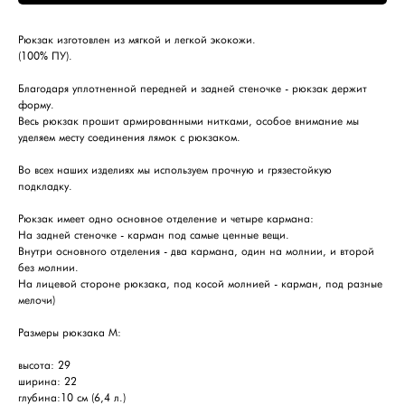
Рюкзак изготовлен из мягкой и легкой экокожи.
(100% ПУ).
Благодаря уплотненной передней и задней стеночке - рюкзак держит
форму.
Весь рюкзак прошит армированными нитками, особое внимание мы
уделяем месту соединения лямок с рюкзаком.
Во всех наших изделиях мы используем прочную и грязестойкую
подкладку.
Рюкзак имеет одно основное отделение и четыре кармана:
На задней стеночке - карман под самые ценные вещи.
Внутри основного отделения - два кармана, один на молнии, и второй
без молнии.
На лицевой стороне рюкзака, под косой молнией - карман, под разные
мелочи)
Размеры рюкзака M:
высота: 29
ширина: 22
глубина:10 см (6,4 л.)