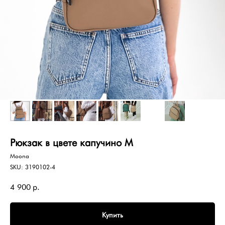
Рюкзак в цвете капучино М
Moona
SKU:
3190102-4
4 900
р.
Купить